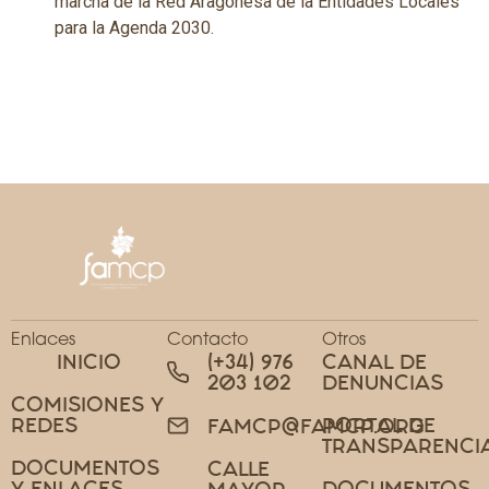
marcha de la Red Aragonesa de la Entidades Locales
para la Agenda 2030.
Enlaces
Contacto
Otros
INICIO
(+34) 976
CANAL DE
203 102
DENUNCIAS
COMISIONES Y
REDES
PORTAL DE
FAMCP@FAMCP.ORG
TRANSPARENCI
DOCUMENTOS
CALLE
Y ENLACES
DOCUMENTOS