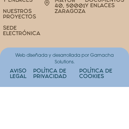
MAYOR
Y ENLACES
40, 50001
NUESTROS
ZARAGOZA
PROYECTOS
SEDE
ELECTRÓNICA
Web diseñada y desarrollada por Garnacha
Solutions.
AVISO
POLÍTICA DE
POLÍTICA DE
LEGAL
PRIVACIDAD
COOKIES