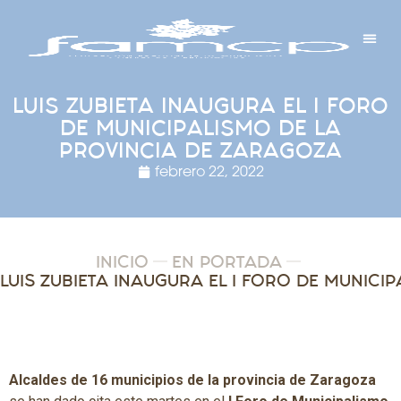
Y PROYECTOS
LECTRÓNICA
 Y REDES
 Y ALCALDESAS
LUIS ZUBIETA INAUGURA EL I FORO
DE MUNICIPALISMO DE LA
PROVINCIA DE ZARAGOZA
febrero 22, 2022
INICIO
EN PORTADA
Alcaldes de 16 municipios de la provincia de Zaragoza