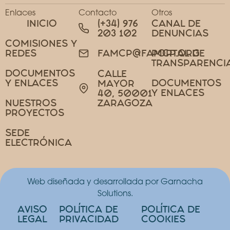
Enlaces
Contacto
Otros
INICIO
(+34) 976
CANAL DE
203 102
DENUNCIAS
COMISIONES Y
REDES
PORTAL DE
FAMCP@FAMCP.ORG
TRANSPARENCI
DOCUMENTOS
CALLE
Y ENLACES
DOCUMENTOS
MAYOR
Y ENLACES
40, 50001
NUESTROS
ZARAGOZA
PROYECTOS
SEDE
ELECTRÓNICA
Web diseñada y desarrollada por Garnacha
Solutions.
AVISO
POLÍTICA DE
POLÍTICA DE
LEGAL
PRIVACIDAD
COOKIES