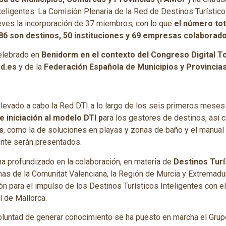
teligentes. La Comisión Plenaria de la Red de Destinos Turístico
ves la incorporación de 37 miembros, con lo que
el número tot
86 son destinos, 50 instituciones y 69 empresas colaborad
elebrado en
Benidorm en el contexto del Congreso Digital To
d.es
y de la
Federación Española de Municipios y Provincia
 llevado a cabo la Red DTI a lo largo de los seis primeros mese
e iniciación al modelo DTI p
ara los gestores de destinos, así 
s
, como la de soluciones en playas y zonas de baño y el manual
nte serán presentados.
a profundizado en la colaboración, en materia de
Destinos Turí
s de la Comunitat Valenciana, la Región de Murcia y Extremadur
n para el impulso de los Destinos Turísticos Inteligentes con el
l de Mallorca.
oluntad de generar conocimiento se ha puesto en marcha el Grup