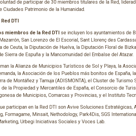
luntad de participar de 30 miembros titulares de la Red, liderad
 de Ciudades Patrimonio de la Humanidad.
 Red DTI
os miembros de la Red DTI
se incluyen los ayuntamientos de B
azarrón, San Lorenzo de El Escorial, Sant Llorenç des Cardassar, 
 de Ceuta, la Diputación de Huelva, la Diputación Floral de Bizka
e Sierra de Espuña y la Mancomunidad del Embalse del Atazar.
man la Alianza de Municipios Turísticos de Sol y Playa, la Asoc
Demanda, la Asociación de los Pueblos más bonitos de España, la
ierra de Montáñez y Tamuja (ADISMONTA), el Cluster de Turismo S
 de la Propiedad y Mercantiles de España, el Consorcio de Tur
gonesa de Municipios, Comarcas y Provincias, y el Instituto Tec
ue participan en la Red DTI son Avive Soluciones Estratégicas, 
g, Formagame, Minsait, Nethodology, Park4Dis, SGS International 
Marketing, Urbegi Iniciativas Sociales y Voces Lab.