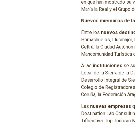
en que han mostrado su vo
María la Real y el Grupo
Nuevos miembros de la
Entre los
nuevos destin
Hornachuelos, Llucmajor, M
Geltrú; la Ciudad Autónoma
Mancomunidad Turística d
A las
instituciones
se su
Local de la Sierra de la 
Desarrollo Integral de S
Colegio de Registradores
Coruña, la Federación Ara
Las
nuevas empresas
q
Destination Lab Consultin
Tifloactiva, Top Tourism 