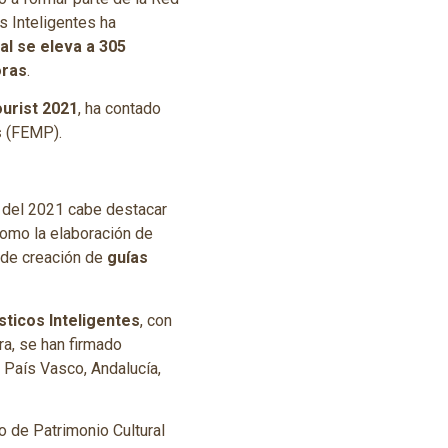
s Inteligentes ha
al se eleva a 305
oras
.
urist 2021
, ha contado
s
(FEMP).
s del 2021 cabe destacar
como la elaboración de
 de creación de
guías
sticos Inteligentes
, con
a, se han firmado
 País Vasco, Andalucía,
o de Patrimonio Cultural