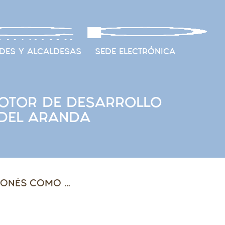
DES Y ALCALDESAS
SEDE ELECTRÓNICA
MOTOR DE DESARROLLO
 DEL ARANDA
FAMCP REIVINDICA EL TURISMO ARAGONÉS COMO “MOTOR DE DESARROLLO TERRITORIAL” EN SU VISITA A LA COMARCA DEL ARANDA