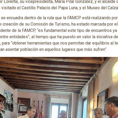
 Lorente, su vicepresidenta, María Pilar González, y el alcalde d
a visitado el Castillo Palacio del Papa Luna, y el Museo del Calz
e se encuadra dentro de la ruta que la FAMCP está realizando po
 creación de su Comisión de Turismo, ha estado marcada por el 
esidente de la FAMCP, “es fundamental este tipo de encuentros y
ntre entidades”, al tiempo que ha puesto en valor la iniciativa d
 para “obtener herramientas que nos permitan dar equilibrio al te
an asentar población en aquellos lugares que más sufren”.