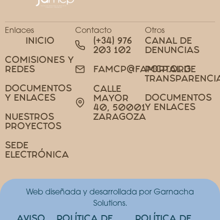
Enlaces
Contacto
Otros
INICIO
(+34) 976
CANAL DE
203 102
DENUNCIAS
COMISIONES Y
REDES
PORTAL DE
FAMCP@FAMCP.ORG
TRANSPARENCI
DOCUMENTOS
CALLE
Y ENLACES
DOCUMENTOS
MAYOR
Y ENLACES
40, 50001
NUESTROS
ZARAGOZA
PROYECTOS
SEDE
ELECTRÓNICA
Web diseñada y desarrollada por Garnacha
Solutions.
AVISO
POLÍTICA DE
POLÍTICA DE