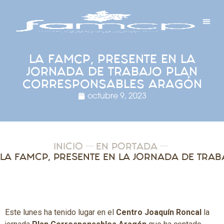
Y PROYECTOS
LECTRÓNICA
 Y REDES
 Y ALCALDESAS
LA FAMCP, PRESENTE EN LA
JORNADA DE TRABAJO PLAN
CORRESPONSABLES ARAGÓN
octubre 9, 2023
INICIO
EN PORTADA
Este lunes ha tenido lugar en el
Centro Joaquín Roncal
la