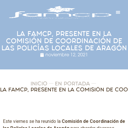
Y PROYECTOS
LECTRÓNICA
 Y REDES
 Y ALCALDESAS
LA FAMCP, PRESENTE EN LA
COMISIÓN DE COORDINACIÓN DE
LAS POLICÍAS LOCALES DE ARAGÓN
noviembre 12, 2021
INICIO
EN PORTADA
Este viernes se ha reunido la
Comisión de Coordinación de