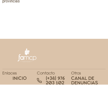
provincias
Enlaces
Contacto
Otros
INICIO
(+34) 976
CANAL DE
203 102
DENUNCIAS
COMISIONES Y
REDES
PORTAL DE
FAMCP@FAMCP.ORG
TRANSPARENCI
DOCUMENTOS
CALLE
Y ENLACES
DOCUMENTOS
MAYOR