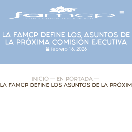
Y PROYECTOS
LECTRÓNICA
 Y REDES
 Y ALCALDESAS
LA FAMCP DEFINE LOS ASUNTOS DE
LA PRÓXIMA COMISIÓN EJECUTIVA
febrero 16, 2026
INICIO
EN PORTADA