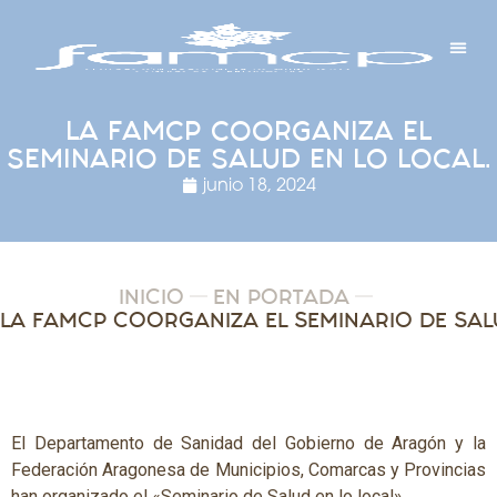
Y PROYECTOS
LECTRÓNICA
 Y REDES
 Y ALCALDESAS
LA FAMCP COORGANIZA EL
SEMINARIO DE SALUD EN LO LOCAL.
junio 18, 2024
INICIO
EN PORTADA
El Departamento de Sanidad del Gobierno de Aragón y la
Federación Aragonesa de Municipios, Comarcas y Provincias
han organizado el «Seminario de Salud en lo local»