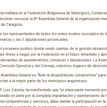
esta mañana en la Federación Aragonesa de Municipios, Comarca
decidido convocar la 8ª Asamblea General de la organización muni
o de Zaragoza.
os los representantes de todos los entes locales asociados en 
marcas y las 3 diputaciones provinciales.
 escenario político donde rendir cuentas de la gestión desarrol
las líneas a seguir por la Federación en el futuro inmediato y ap
s demandas de ayuntamientos, comarcas y diputaciones. La Asam
Comisión Ejecutiva y del Consejo, máximos órganos de direcció
ª Asamblea General es “Ante la despoblación, compromiso” para 
ctan a la mayor parte de los municipios aragoneses.
, Luis Zubieta, ha manifestado que “el interesante momento por 
minado en parte por la completa implantación y asentamiento d
na competencias y servicios, debe alentar la participación en l