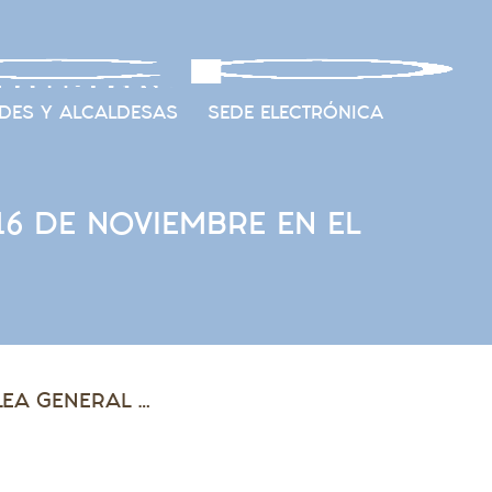
DES Y ALCALDESAS
SEDE ELECTRÓNICA
6 DE NOVIEMBRE EN EL
LA FAMCP CELEBRARÁ SU 8ª ASAMBLEA GENERAL EL 16 DE NOVIEMBRE EN EL AUDITORIO DE ZARAGOZA