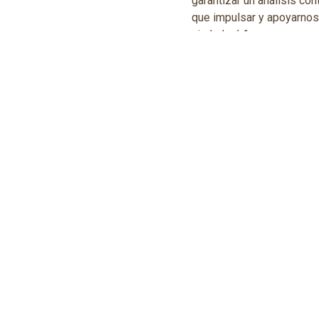
garantizar un análisis co
que impulsar y apoyarnos e
ciudadanía”.