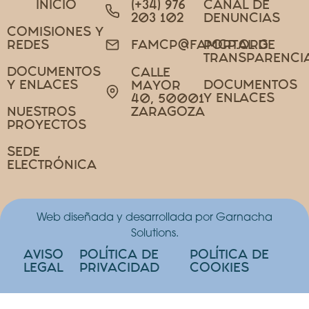
INICIO
(+34) 976
CANAL DE
203 102
DENUNCIAS
COMISIONES Y
REDES
PORTAL DE
FAMCP@FAMCP.ORG
TRANSPARENCI
DOCUMENTOS
CALLE
Y ENLACES
DOCUMENTOS
MAYOR
Y ENLACES
40, 50001
NUESTROS
ZARAGOZA
PROYECTOS
SEDE
ELECTRÓNICA
Web diseñada y desarrollada por Garnacha
Solutions.
AVISO
POLÍTICA DE
POLÍTICA DE
LEGAL
PRIVACIDAD
COOKIES