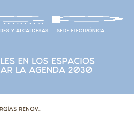
DES Y ALCALDESAS
SEDE ELECTRÓNICA
BLES EN LOS ESPACIOS
SAR LA AGENDA 2030
LA EFICIENCIA ENERGÉTICA Y LAS ENERGÍAS RENOVABLES EN LOS ESPACIOS RURALES PROTAGONIZAN UN WEBINAR PARA IMPULSAR LA AGENDA 2030