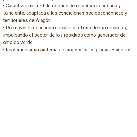
• Garantizar una red de gestión de residuos necesaria y
suficiente, adaptada a las condiciones socioeconómicas y
territoriales de Aragón.
• Promover la economía circular en el uso de los recursos,
impulsando el sector de los residuos como generador de
empleo verde.
• Implementar un sistema de inspección, vigilancia y control
adecuado sobre la producción, posesión y gestión de
residuos.
• Fomentar la educación y sensibilización en materia de
residuos a través de una mejor información y transparencia,
con el fin de contribuir al desarrollo socioeconómico de
Aragón y a crear una sociedad comprometida y activa con la
prevención y el reciclaje.