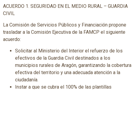
ACUERDO 1. SEGURIDAD EN EL MEDIO RURAL – GUARDIA
CIVIL
La Comisión de Servicios Públicos y Financiación propone
trasladar a la Comisión Ejecutiva de la FAMCP el siguiente
acuerdo:
Solicitar al Ministerio del Interior el refuerzo de los
efectivos de la Guardia Civil destinados a los
municipios rurales de Aragón, garantizando la cobertura
efectiva del territorio y una adecuada atención a la
ciudadanía.
Instar a que se cubra el 100% de las plantillas
orgánicas previstas en los distintos puestos y
cuarteles de la Guardia Civil ubicados en el medio rural,
evitando situaciones de vacantes prolongadas que
dificulten la prestación del servicio.
Reforzar los recursos humanos y operativos durante
los periodos de mayor afluencia de población,