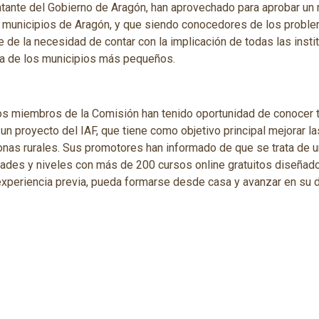
tante del Gobierno de Aragón, han aprovechado para aprobar un 
 municipios de Aragón, y que siendo conocedores de los proble
e de la necesidad de contar con la implicación de todas las inst
cia de los municipios más pequeños.
los miembros de la Comisión han tenido oportunidad de conocer 
, un proyecto del IAF, que tiene como objetivo principal mejorar 
onas rurales. Sus promotores han informado de que se trata de u
ades y niveles con más de 200 cursos online gratuitos diseñado
experiencia previa, pueda formarse desde casa y avanzar en su de
 presentado la plataforma RED-ES, una herramienta que permitirá
ta cultural completa en sus municipios