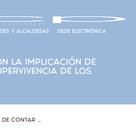
DES Y ALCALDESAS
SEDE ELECTRÓNICA
N LA IMPLICACIÓN DE
UPERVIVENCIA DE LOS
LA FAMCP MANIFIESTA LA NECESIDAD DE CONTAR CON LA IMPLICACIÓN DE TODAS LAS INSTITUCIONES PARA GARANTIZAR LA SUPERVIVENCIA DE LOS PEQUEÑOS MUNICIPIOS