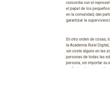
concordia con el represen
el papel de los pequeños
en la comunidad, dan part
garantizar la superviven
En otro orden de cosas, 
la Academia Rural Digital
sin coste alguno en las z
personas de todas las ed
persona, sin importar su 
profesional y personal.
Por último, también se ha
locales realizar una ofer