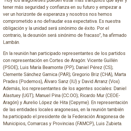
“Hoy los aragoneses pueden estar más tranquilos que ayer y
tener más seguridad y confianza en su futuro y empezar a
ver un horizonte de esperanza y nosotros nos hemos
comprometido a no defraudar esa expectativa. Es nuestra
obligación y la unidad será sinónimo de éxito. Por el
contrario, la desunión será sinónimo de fracaso”, ha afirmado
Lambán.
En la reunión han participado representantes de los partidos
con representación en Cortes de Aragón: Vicente Guillén
(PSOE); Luis María Beamonte (PP); Daniel Pérez (CS);
Clemente Sánchez Garnica (PAR); Gregorio Briz (CHA), Marta
Prades (Podemos), Álvaro Sanz (IU) y David Arranz (Vox).
Además, los representantes de los agentes sociales: Daniel
Alastuey (UGT); Manuel Pina (CC.OO); Ricardo Mur (CEOE-
Aragón) y Aurelio López de Hita (Cepyme). En representación
de las entidades locales aragonesas, en la reunión también
ha participado el presidente de la Federación Aragonesa de
Municipios, Comarcas y Provincias (FAMCP), Luis Zubieta.