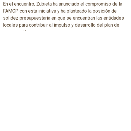
En el encuentro, Zubieta ha anunciado el compromiso de la
FAMCP con esta iniciativa y ha planteado la posición de
solidez presupuestaria en que se encuentran las entidades
locales para contribuir al impulso y desarrollo del plan de
recuperación.
El presidente de la FAMCP ha reivindicado que las entidades
locales puedan hacer uso del superávit y de los saldos
bancarios de que disponen, que en el conjunto de Aragón
ascienden a 700 millones de euros, y ha exigido que se
levanten las trabas impuestas por la Ley de Estabilidad
Presupuestaria.
Zubieta también ha solicitado el mantenimiento de la
estabilidad de las cuentas públicas de los ayuntamientos,
“para lo que es más necesaria que nunca la tramitación
parlamentaria de la Ley de Financiación Municipal de Aragón,
que permitirá un marco estable presupuestario para los
próximos ejercicios económicos”.