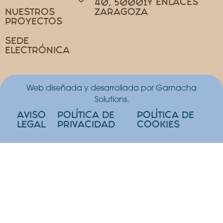
Y ENLACES
40, 50001
NUESTROS
ZARAGOZA
PROYECTOS
SEDE
ELECTRÓNICA
Web diseñada y desarrollada por Garnacha
Solutions.
AVISO
POLÍTICA DE
POLÍTICA DE
LEGAL
PRIVACIDAD
COOKIES