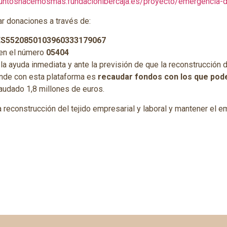
/juntoshacemosmas.fundacionibercaja.es/proyecto/emergencia-
r donaciones a través de:
ES5520850103960333179067
en el número
05404
a ayuda inmediata y ante la previsión de que la reconstrucción 
ende con esta plataforma es
recaudar fondos con los que pode
audado 1,8 millones de euros.
a reconstrucción del tejido empresarial y laboral y mantener el e