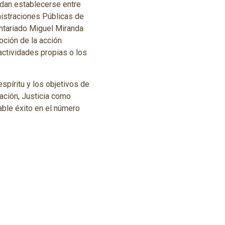
edan establecerse entre
nistraciones Públicas de
untariado Miguel Miranda
oción de la acción
 actividades propias o los
spíritu y los objetivos de
ación, Justicia como
able éxito en el número
relativas a los