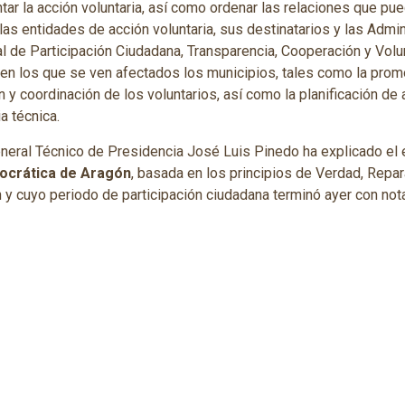
tar la acción voluntaria, así como ordenar las relaciones que pu
 las entidades de acción voluntaria, sus destinatarios y las Admi
al de Participación Ciudadana, Transparencia, Cooperación y Vol
en los que se ven afectados los municipios, tales como la prom
n y coordinación de los voluntarios, así como la planificación de
 técnica.
eneral Técnico de Presidencia José Luis Pinedo ha explicado el e
ocrática de Aragón
, basada en los principios de Verdad, Repar
 y cuyo periodo de participación ciudadana terminó ayer con not
 entidades locales pudieron preguntar acerca de las cuestiones 
 ambas leyes fueron aprobadas por unanimidad.