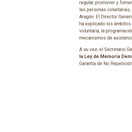
regular, promover y fomen
las personas voluntarias,
Aragón. El Director Gener
ha explicado los ámbitos 
voluntaria, la programació
mecanismos de asistencia
A su vez, el Secretario G
la Ley de Memoria Dem
Garantía de No Repetición
de aportaciones.
Los representantes de las
municipios aragoneses.
Los informes relativos a