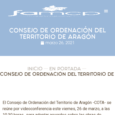
Y PROYECTOS
LECTRÓNICA
 Y REDES
 Y ALCALDESAS
CONSEJO DE ORDENACIÓN DEL
TERRITORIO DE ARAGÓN
marzo 26, 2021
INICIO
EN PORTADA
El Consejo de Ordenación del Territorio de Aragón -COTA- se
reúne por videoconferencia este viernes, 26 de marzo, a las
10.30 horas, para adoptar acuerdos sobre las obras de