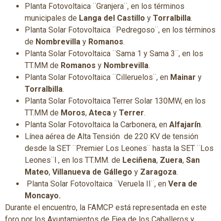
Planta Fotovoltaica ¨Granjera¨, en los términos
municipales de
Langa del Castillo
y
Torralbilla
.
Planta Solar Fotovoltaica ¨Pedregoso¨, en los términos
de
Nombrevilla
y
Romanos
.
Planta Solar Fotovoltaica ¨Sama 1 y Sama 3¨, en los
TT.MM de
Romanos
y
Nombrevilla
.
Planta Solar Fotovoltaica ¨Cilleruelos¨, en
Mainar
y
Torralbilla
.
Planta Solar Fotovoltaica Terrer Solar 130MW, en los
TT.MM de
Moros
,
Ateca
y
Terrer
.
Planta Solar Fotovoltaica la Carbonera, en
Alfajarín
.
Línea aérea de Alta Tensión de 220 KV de tensión
desde la SET ¨Premier Los Leones¨ hasta la SET ¨Los
Leones¨l , en los TT.MM. de
Leciñena
,
Zuera
,
San
Mateo
,
Villanueva de Gállego
y
Zaragoza
.
Planta Solar Fotovoltaica ¨Veruela II¨, en
Vera de
Moncayo.
Durante el encuentro, la FAMCP está representada en este
foro por los Ayuntamientos de Ejea de los Caballeros y