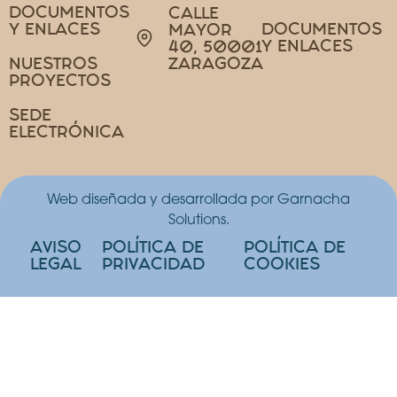
DOCUMENTOS
CALLE
Y ENLACES
DOCUMENTOS
MAYOR
Y ENLACES
40, 50001
NUESTROS
ZARAGOZA
PROYECTOS
SEDE
ELECTRÓNICA
Web diseñada y desarrollada por Garnacha
Solutions.
AVISO
POLÍTICA DE
POLÍTICA DE
LEGAL
PRIVACIDAD
COOKIES