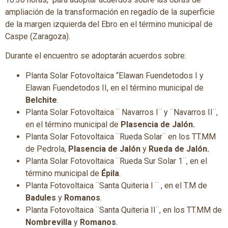
ampliación de la transformación en regadío de la superficie
de la margen izquierda del Ebro en el término municipal de
Caspe (Zaragoza).
Durante el encuentro se adoptarán acuerdos sobre:
Planta Solar Fotovoltaica “Elawan Fuendetodos I y
Elawan Fuendetodos II, en el término municipal de
Belchite
.
Planta Solar Fotovoltaica ¨ Navarros I¨ y ¨Navarros II¨,
en el término municipal de
Plasencia de Jalón.
Planta Solar Fotovoltaica ¨Rueda Solar¨ en los TT.MM
de Pedrola,
Plasencia de Jalón
y
Rueda de Jalón.
Planta Solar Fotovoltaica ¨Rueda Sur Solar 1¨, en el
término municipal de
Épila
.
Planta Fotovoltaica ¨Santa Quiteria I ¨ , en el T.M de
Badules
y
Romanos
.
Planta Fotovoltaica ¨Santa Quiteria II¨, en los TT.MM de
Nombrevilla
y
Romanos
.