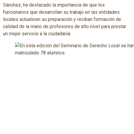
Sánchez, ha destacado la importancia de que los
funcionarios que desarrollan su trabajo en las entidades
locales actualicen su preparación y reciban formación de
calidad de la mano de profesores de alto nivel para prestar
un mejor servicio a la ciudadanía.
En esta edición del Seminario de Derecho Local se han
matriculado 78 alumnos.
Por su parte, el presidente de la Fundación Ramón Sainz de
Varanda, Antonio Embid, ha recordado la figura del primer
alcalde de Zaragoza en esta etapa democrática y ha
agradecido la colaboración de la Diputación de Zaragoza por
acoger en sus dependencias el desarrollo del Seminario de
Derecho Local.
La Fundación Ramón Sáinz de Varanda es una Institución sin
ánimo de lucro creada por iniciativa de la FAMCP con el