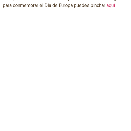
para conmemorar el Día de Europa puedes pinchar
aquí
Enlaces
Contacto
Otros
INICIO
(+34) 976
CANAL DE
203 102
DENUNCIAS
COMISIONES Y
REDES
PORTAL DE
FAMCP@FAMCP.ORG
TRANSPARENCI
DOCUMENTOS
CALLE