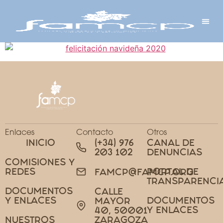
Y PROYECTOS
LECTRÓNICA
 Y REDES
 Y ALCALDESAS
Enlaces
Contacto
Otros
INICIO
(+34) 976
CANAL DE
203 102
DENUNCIAS
COMISIONES Y
REDES
PORTAL DE
FAMCP@FAMCP.ORG
TRANSPARENCI
DOCUMENTOS
CALLE
Y ENLACES
DOCUMENTOS
MAYOR
Y ENLACES
40, 50001
NUESTROS
ZARAGOZA