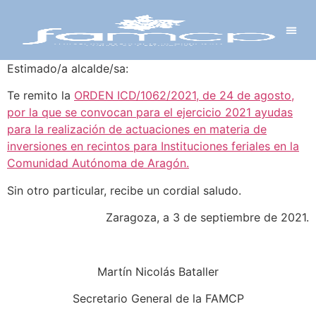
Y PROYECTOS
LECTRÓNICA
 Y REDES
 Y ALCALDESAS
Estimado/a alcalde/sa:
Te remito la
ORDEN ICD/1062/2021, de 24 de agosto,
por la que se convocan para el ejercicio 2021 ayudas
para la realización de actuaciones en materia de
inversiones en recintos para Instituciones feriales en la
Comunidad Autónoma de Aragón.
Sin otro particular, recibe un cordial saludo.
Zaragoza, a 3 de septiembre de 2021.
Martín Nicolás Bataller
Secretario General de la FAMCP