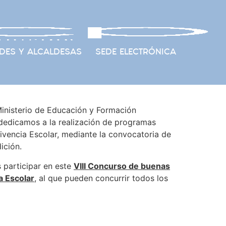
DES Y ALCALDESAS
SEDE ELECTRÓNICA
Ministerio de Educación y Formación
s dedicamos a la realización de programas
ivencia Escolar, mediante la convocatoria de
ición.
s participar en este
VI
II Concurso de buenas
a Escolar
, al que pueden concurrir todos los