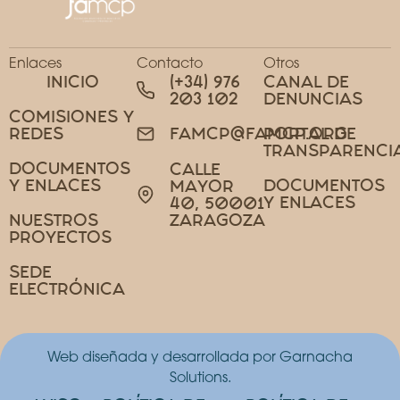
Enlaces
Contacto
Otros
INICIO
(+34) 976
CANAL DE
203 102
DENUNCIAS
COMISIONES Y
REDES
PORTAL DE
FAMCP@FAMCP.ORG
TRANSPARENCI
DOCUMENTOS
CALLE
Y ENLACES
DOCUMENTOS
MAYOR
Y ENLACES
40, 50001
NUESTROS
ZARAGOZA
PROYECTOS
SEDE
ELECTRÓNICA
Web diseñada y desarrollada por Garnacha
Solutions.