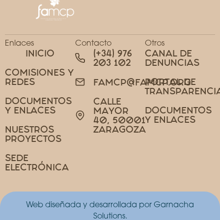
Enlaces
Contacto
Otros
INICIO
(+34) 976
CANAL DE
203 102
DENUNCIAS
COMISIONES Y
REDES
PORTAL DE
FAMCP@FAMCP.ORG
TRANSPARENCI
DOCUMENTOS
CALLE
Y ENLACES
DOCUMENTOS
MAYOR
Y ENLACES
40, 50001
NUESTROS
ZARAGOZA
PROYECTOS
SEDE
ELECTRÓNICA
Web diseñada y desarrollada por Garnacha
Solutions.