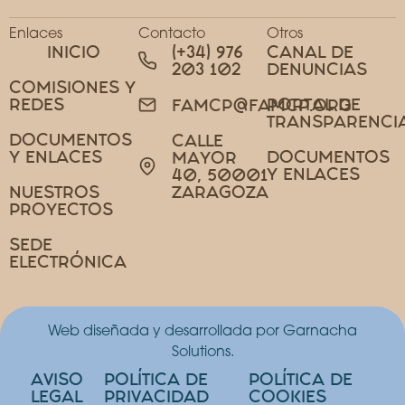
Enlaces
Contacto
Otros
INICIO
(+34) 976
CANAL DE
203 102
DENUNCIAS
COMISIONES Y
REDES
PORTAL DE
FAMCP@FAMCP.ORG
TRANSPARENCI
DOCUMENTOS
CALLE
Y ENLACES
DOCUMENTOS
MAYOR
Y ENLACES
40, 50001
NUESTROS
ZARAGOZA
PROYECTOS
SEDE
ELECTRÓNICA
Web diseñada y desarrollada por Garnacha
Solutions.
AVISO
POLÍTICA DE
POLÍTICA DE
LEGAL
PRIVACIDAD
COOKIES