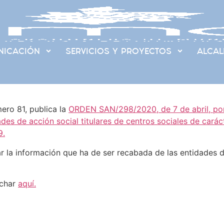
ICACIÓN
SERVICIOS Y PROYECTOS
ALCAL
mero 81, publica la
ORDEN SAN/298/2020, de 7 de abril, por
es de acción social titulares de centros sociales de carácte
9.
 la información que ha de ser recabada de las entidades de
nchar
aquí.