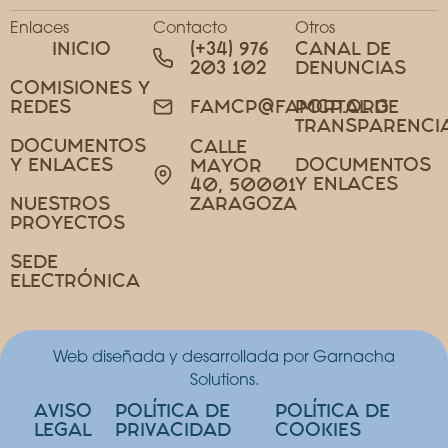
Enlaces
Contacto
Otros
INICIO
(+34) 976
CANAL DE
203 102
DENUNCIAS
COMISIONES Y
REDES
PORTAL DE
FAMCP@FAMCP.ORG
TRANSPARENCI
DOCUMENTOS
CALLE
Y ENLACES
DOCUMENTOS
MAYOR
Y ENLACES
40, 50001
NUESTROS
ZARAGOZA
PROYECTOS
SEDE
ELECTRÓNICA
Web diseñada y desarrollada por Garnacha
Solutions.
AVISO
POLÍTICA DE
POLÍTICA DE
LEGAL
PRIVACIDAD
COOKIES