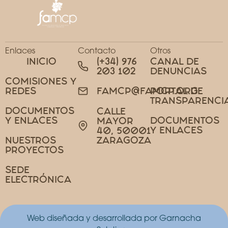
Enlaces
Contacto
Otros
INICIO
(+34) 976
CANAL DE
203 102
DENUNCIAS
COMISIONES Y
REDES
PORTAL DE
FAMCP@FAMCP.ORG
TRANSPARENCI
DOCUMENTOS
CALLE
Y ENLACES
DOCUMENTOS
MAYOR
Y ENLACES
40, 50001
NUESTROS
ZARAGOZA
PROYECTOS
SEDE
ELECTRÓNICA
Web diseñada y desarrollada por Garnacha