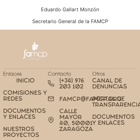
Eduardo Gallart Monzón
Secretario General de la FAMCP
Enlaces
Contacto
Otros
INICIO
(+34) 976
CANAL DE
203 102
DENUNCIAS
COMISIONES Y
REDES
PORTAL DE
FAMCP@FAMCP.ORG
TRANSPARENCI
DOCUMENTOS
CALLE
Y ENLACES
DOCUMENTOS
MAYOR
Y ENLACES
40, 50001
NUESTROS
ZARAGOZA
PROYECTOS