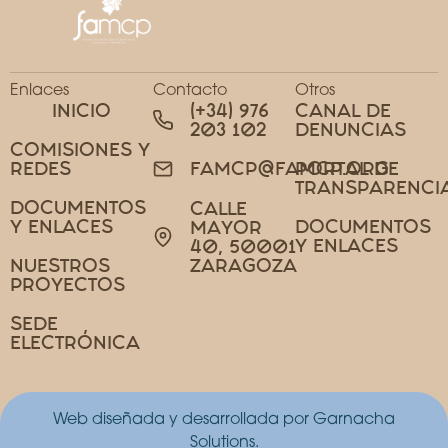
Enlaces
Contacto
Otros
INICIO
(+34) 976
CANAL DE
203 102
DENUNCIAS
COMISIONES Y
REDES
PORTAL DE
FAMCP@FAMCP.ORG
TRANSPARENCI
DOCUMENTOS
CALLE
Y ENLACES
DOCUMENTOS
MAYOR
Y ENLACES
40, 50001
NUESTROS
ZARAGOZA
PROYECTOS
SEDE
ELECTRÓNICA
Web diseñada y desarrollada por Garnacha
Solutions.