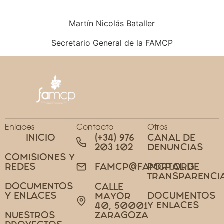
Martín Nicolás Bataller
Secretario General de la FAMCP
Enlaces
Contacto
Otros
INICIO
(+34) 976
CANAL DE
203 102
DENUNCIAS
COMISIONES Y
REDES
PORTAL DE
FAMCP@FAMCP.ORG
TRANSPARENCI
DOCUMENTOS
CALLE
Y ENLACES
DOCUMENTOS
MAYOR
Y ENLACES
40, 50001
NUESTROS
ZARAGOZA