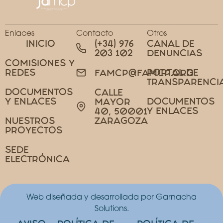
Enlaces
Contacto
Otros
INICIO
(+34) 976
CANAL DE
203 102
DENUNCIAS
COMISIONES Y
REDES
PORTAL DE
FAMCP@FAMCP.ORG
TRANSPARENCI
DOCUMENTOS
CALLE
Y ENLACES
DOCUMENTOS
MAYOR
Y ENLACES
40, 50001
NUESTROS
ZARAGOZA
PROYECTOS
SEDE
ELECTRÓNICA
Web diseñada y desarrollada por Garnacha
Solutions.