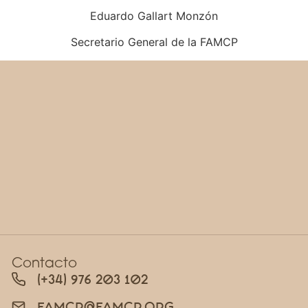
Eduardo Gallart Monzón
Secretario General de la FAMCP
Contacto
(+34) 976 203 102
FAMCP@FAMCP.ORG