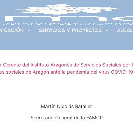
ICACIÓN
SERVICIOS Y PROYECTOS
ALCAL
r Gerente del Instituto Aragonés de Servicios Sociales por l
ios sociales de Aragón ante la pandemia del virus COVID-19
Martín Nicolás Bataller
Secretario General de la FAMCP