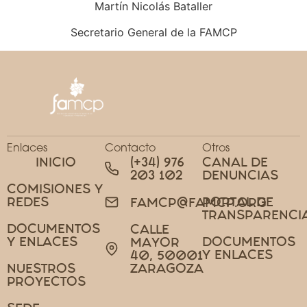
Martín Nicolás Bataller
Secretario General de la FAMCP
Enlaces
Contacto
Otros
INICIO
(+34) 976
CANAL DE
203 102
DENUNCIAS
COMISIONES Y
REDES
PORTAL DE
FAMCP@FAMCP.ORG
TRANSPARENCI
DOCUMENTOS
CALLE
Y ENLACES
DOCUMENTOS
MAYOR
Y ENLACES
40, 50001
NUESTROS
ZARAGOZA
PROYECTOS