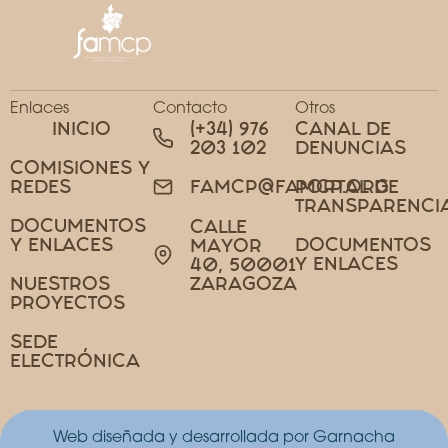
Enlaces
Contacto
Otros
INICIO
(+34) 976
CANAL DE
203 102
DENUNCIAS
COMISIONES Y
REDES
PORTAL DE
FAMCP@FAMCP.ORG
TRANSPARENCI
DOCUMENTOS
CALLE
Y ENLACES
DOCUMENTOS
MAYOR
Y ENLACES
40, 50001
NUESTROS
ZARAGOZA
PROYECTOS
SEDE
ELECTRÓNICA
Web diseñada y desarrollada por Garnacha