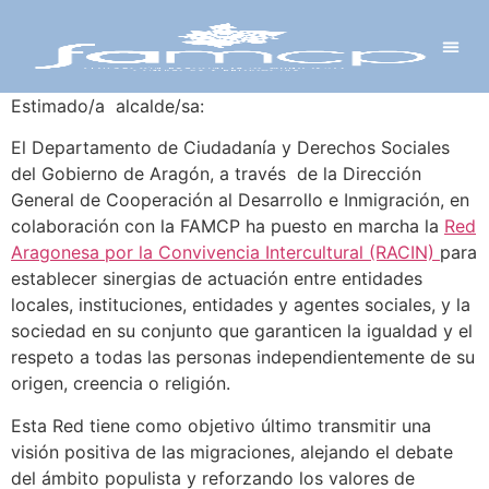
Y PROYECTOS
LECTRÓNICA
 Y REDES
 Y ALCALDESAS
Estimado/a alcalde/sa:
El Departamento de Ciudadanía y Derechos Sociales
del Gobierno de Aragón, a través de la Dirección
General de Cooperación al Desarrollo e Inmigración, en
colaboración con la FAMCP ha puesto en marcha la
Red
Aragonesa por la Convivencia Intercultural (RACIN)
para
establecer sinergias de actuación entre entidades
locales, instituciones, entidades y agentes sociales, y la
sociedad en su conjunto que garanticen la igualdad y el
respeto a todas las personas independientemente de su
origen, creencia o religión.
Esta Red tiene como objetivo último transmitir una
visión positiva de las migraciones, alejando el debate
del ámbito populista y reforzando los valores de