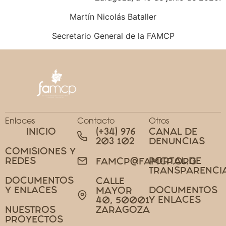
Martín Nicolás Bataller
Secretario General de la FAMCP
Enlaces
Contacto
Otros
INICIO
(+34) 976
CANAL DE
203 102
DENUNCIAS
COMISIONES Y
REDES
PORTAL DE
FAMCP@FAMCP.ORG
TRANSPARENCI
DOCUMENTOS
CALLE
Y ENLACES
DOCUMENTOS
MAYOR
Y ENLACES
40, 50001
NUESTROS
ZARAGOZA
PROYECTOS