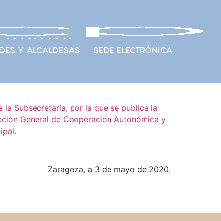
DES Y ALCALDESAS
SEDE ELECTRÓNICA
 la Subsecretaría, por la que se publica la
irección General de Cooperación Autonómica y
ipal.
Zaragoza, a 3 de mayo de 2020.