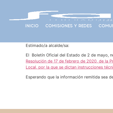
INICIO
COMISIONES Y REDES
COMUN
Estimado/a alcalde/sa:
El Boletín Oficial del Estado de 2 de mayo, 
Resolución de 17 de febrero de 2020, de la P
Local, por la que se dictan instrucciones téc
Esperando que la información remitida sea de 