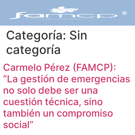
Y PROYECTOS
LECTRÓNICA
 Y REDES
 Y ALCALDESAS
Categoría:
Sin
categoría
Carmelo Pérez (FAMCP):
“La gestión de emergencias
no solo debe ser una
cuestión técnica, sino
también un compromiso
social”