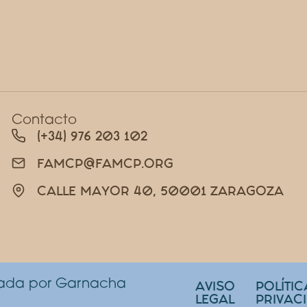
Contacto
(+34) 976 203 102
FAMCP@FAMCP.ORG
CALLE MAYOR 40, 50001 ZARAGOZA
lada por Garnacha
AVISO
POLÍTIC
LEGAL
PRIVAC