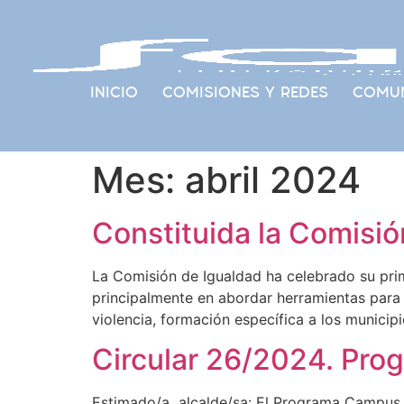
INICIO
COMISIONES Y REDES
COMUN
Mes:
abril 2024
Constituida la Comisi
La Comisión de Igualdad ha celebrado su prime
principalmente en abordar herramientas para l
violencia, formación específica a los municipi
Circular 26/2024. Pro
Estimado/a alcalde/sa: El Programa Campus Rur