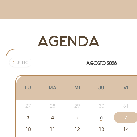
AGENDA
JULIO
AGOSTO 2026
LU
MA
MI
JU
VI
27
28
29
30
31
3
4
5
6
7
10
11
12
13
14