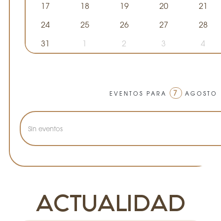
17
18
19
20
21
24
25
26
27
28
31
1
2
3
4
7
EVENTOS PARA
AGOSTO
Sin eventos
ACTUALIDAD