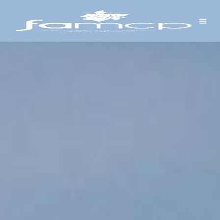
Y PROYECTOS
LECTRÓNICA
 Y REDES
 Y ALCALDESAS