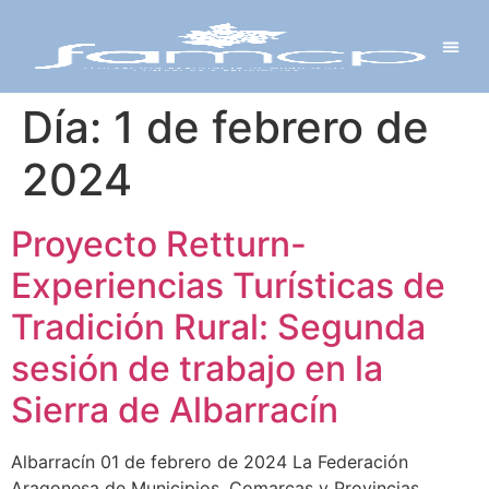
Y PROYECTOS
LECTRÓNICA
 Y REDES
 Y ALCALDESAS
Día:
1 de febrero de
2024
Proyecto Retturn-
Experiencias Turísticas de
Tradición Rural: Segunda
sesión de trabajo en la
Sierra de Albarracín
Albarracín 01 de febrero de 2024 La Federación
Aragonesa de Municipios, Comarcas y Provincias