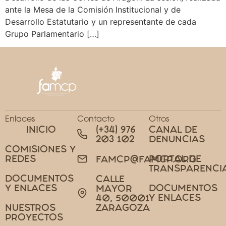
ante la Mesa de la Comisión Institucional y de
Desarrollo Estatutario y un representante de cada
Grupo Parlamentario […]
Enlaces
Contacto
Otros
INICIO
(+34) 976
CANAL DE
203 102
DENUNCIAS
COMISIONES Y
REDES
PORTAL DE
FAMCP@FAMCP.ORG
TRANSPARENCI
DOCUMENTOS
CALLE
Y ENLACES
DOCUMENTOS
MAYOR
Y ENLACES
40, 50001
NUESTROS
ZARAGOZA
PROYECTOS