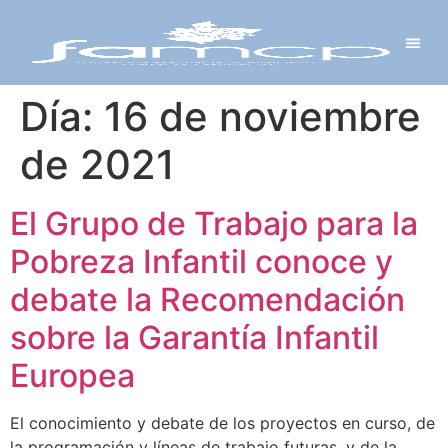
Y PROYECTOS
LECTRÓNICA
 Y REDES
 Y ALCALDESAS
Día:
16 de noviembre
de 2021
El Grupo de Trabajo para la
Pobreza Infantil conoce y
debate la Recomendación
sobre la Garantía Infantil
Europea
El conocimiento y debate de los proyectos en curso, de
la programación y líneas de trabajo futuras, y de la