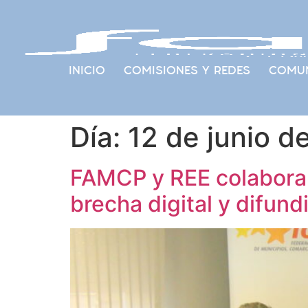
INICIO
COMISIONES Y REDES
COMUN
Día:
12 de junio d
FAMCP y REE colaboran 
brecha digital y difund