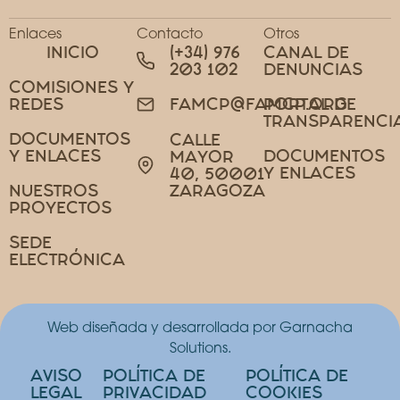
Enlaces
Contacto
Otros
INICIO
(+34) 976
CANAL DE
203 102
DENUNCIAS
COMISIONES Y
REDES
PORTAL DE
FAMCP@FAMCP.ORG
TRANSPARENCI
DOCUMENTOS
CALLE
Y ENLACES
DOCUMENTOS
MAYOR
Y ENLACES
40, 50001
NUESTROS
ZARAGOZA
PROYECTOS
SEDE
ELECTRÓNICA
Web diseñada y desarrollada por Garnacha
Solutions.
AVISO
POLÍTICA DE
POLÍTICA DE
LEGAL
PRIVACIDAD
COOKIES